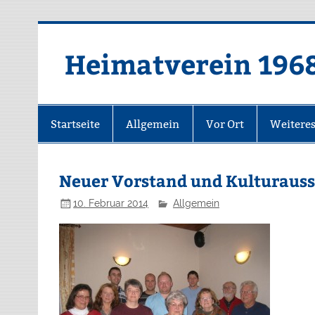
Zum
Inhalt
springen
Heimatverein 196
Startseite
Allgemein
Vor Ort
Weitere
Neuer Vorstand und Kulturauss
10. Februar 2014
Allgemein