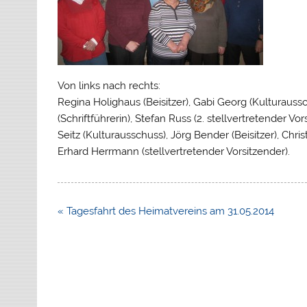
Von links nach rechts:
Regina Holighaus (Beisitzer), Gabi Georg (Kulturauss
(Schriftführerin), Stefan Russ (2. stellvertretender V
Seitz (Kulturausschuss), Jörg Bender (Beisitzer), Chri
Erhard Herrmann (stellvertretender Vorsitzender).
Beitragsnavigation
« Tagesfahrt des Heimatvereins am 31.05.2014