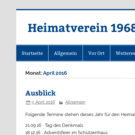
Zum
Inhalt
springen
Heimatverein 196
Startseite
Allgemein
Vor Ort
Weitere
Monat:
April 2016
Ausblick
3. April 2016
Allgemein
Folgende Termine stehen dieses Jahr für den Heimatv
21.09.16 Tag des Denkmals
18.12.16 Adventsfeier im Schützenhaus