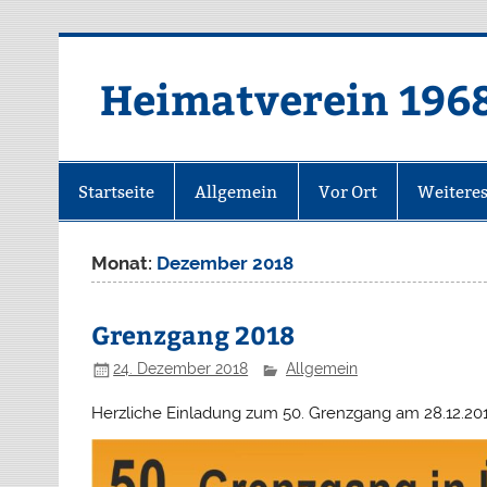
Zum
Inhalt
springen
Heimatverein 196
Startseite
Allgemein
Vor Ort
Weitere
Monat:
Dezember 2018
Grenzgang 2018
24. Dezember 2018
Allgemein
Herzliche Einladung zum 50. Grenzgang am 28.12.201