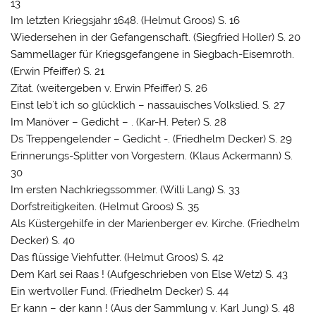
13
Im letzten Kriegsjahr 1648. (Helmut Groos) S. 16
Wiedersehen in der Gefangenschaft. (Siegfried Holler) S. 20
Sammellager für Kriegsgefangene in Siegbach-Eisemroth.
(Erwin Pfeiffer) S. 21
Zitat. (weitergeben v. Erwin Pfeiffer) S. 26
Einst leb´t ich so glücklich – nassauisches Volkslied. S. 27
Im Manöver – Gedicht – . (Kar-H. Peter) S. 28
Ds Treppengelender – Gedicht -. (Friedhelm Decker) S. 29
Erinnerungs-Splitter von Vorgestern. (Klaus Ackermann) S.
30
Im ersten Nachkriegssommer. (Willi Lang) S. 33
Dorfstreitigkeiten. (Helmut Groos) S. 35
Als Küstergehilfe in der Marienberger ev. Kirche. (Friedhelm
Decker) S. 40
Das flüssige Viehfutter. (Helmut Groos) S. 42
Dem Karl sei Raas ! (Aufgeschrieben von Else Wetz) S. 43
Ein wertvoller Fund. (Friedhelm Decker) S. 44
Er kann – der kann ! (Aus der Sammlung v. Karl Jung) S. 48