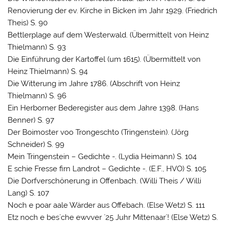
Renovierung der ev. Kirche in Bicken im Jahr 1929. (Friedrich
Theis) S. 90
Bettlerplage auf dem Westerwald. (Übermittelt von Heinz
Thielmann) S. 93
Die Einführung der Kartoffel (um 1615). (Übermittelt von
Heinz Thielmann) S. 94
Die Witterung im Jahre 1786. (Abschrift von Heinz
Thielmann) S. 96
Ein Herborner Bederegister aus dem Jahre 1398. (Hans
Benner) S. 97
Der Boimoster voo Trongeschto (Tringenstein). (Jörg
Schneider) S. 99
Mein Tringenstein – Gedichte -. (Lydia Heimann) S. 104
E schie Fresse firn Landrot – Gedichte -. (E.F., HVO) S. 105
Die Dorfverschönerung in Offenbach. (Willi Theis / Willi
Lang) S. 107
Noch e poar aale Wärder aus Offebach. (Else Wetz) S. 111
Etz noch e bes´che ewvver ´25 Juhr Mittenaar´! (Else Wetz) S.