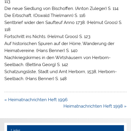
113
Die neue Siedlung von Bischoffen. (Anton Zuleger) S. 114
Die Erbschaft. (Oswald Thielmann) S. 116
Sentbrief wider den Saufteuf Anno 1738. (Helmut Groos) S.
118
Fortschritt ins Nichts. (Helmut Groos) S. 123
Auf historischen Spuren auf der Hörre, Wanderung der
Heimatvereine. (Hans Benner) S. 140
Nachkriegskirmes in den Wirtshäusern von Herborn-
Seelbach. (Bettina Georg) S. 142
Schatzungsliste, Stadt und Amt Herborn, 1538, Herborn-
Seelbach. (Hans Benner) S. 148
Beitragsnavigation
« Heimatnachrichten Heft 1996
Heimatnachrichten Heft 1998 »
Links