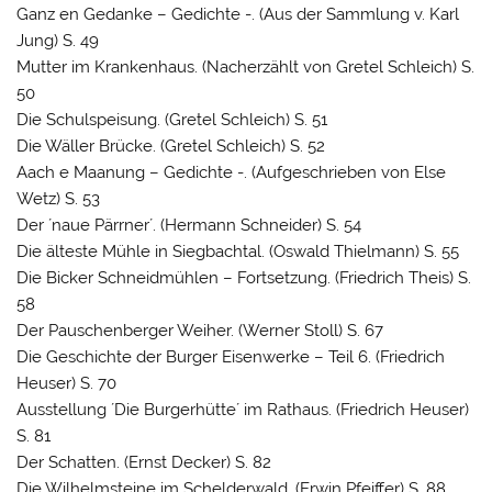
Ganz en Gedanke – Gedichte -. (Aus der Sammlung v. Karl
Jung) S. 49
Mutter im Krankenhaus. (Nacherzählt von Gretel Schleich) S.
50
Die Schulspeisung. (Gretel Schleich) S. 51
Die Wäller Brücke. (Gretel Schleich) S. 52
Aach e Maanung – Gedichte -. (Aufgeschrieben von Else
Wetz) S. 53
Der ´naue Pärrner´. (Hermann Schneider) S. 54
Die älteste Mühle in Siegbachtal. (Oswald Thielmann) S. 55
Die Bicker Schneidmühlen – Fortsetzung. (Friedrich Theis) S.
58
Der Pauschenberger Weiher. (Werner Stoll) S. 67
Die Geschichte der Burger Eisenwerke – Teil 6. (Friedrich
Heuser) S. 70
Ausstellung ´Die Burgerhütte´ im Rathaus. (Friedrich Heuser)
S. 81
Der Schatten. (Ernst Decker) S. 82
Die Wilhelmsteine im Schelderwald. (Erwin Pfeiffer) S. 88