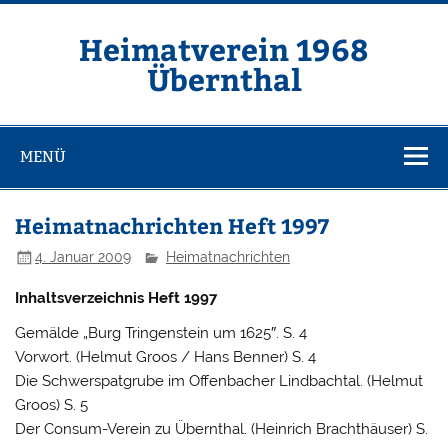
Zum
Inhalt
springen
Heimatverein 1968
Übernthal
MENÜ
Heimatnachrichten Heft 1997
4. Januar 2009
Heimatnachrichten
Inhaltsverzeichnis Heft 1997
Gemälde „Burg Tringenstein um 1625″. S. 4
Vorwort. (Helmut Groos / Hans Benner) S. 4
Die Schwerspatgrube im Offenbacher Lindbachtal. (Helmut
Groos) S. 5
Der Consum-Verein zu Übernthal. (Heinrich Brachthäuser) S.